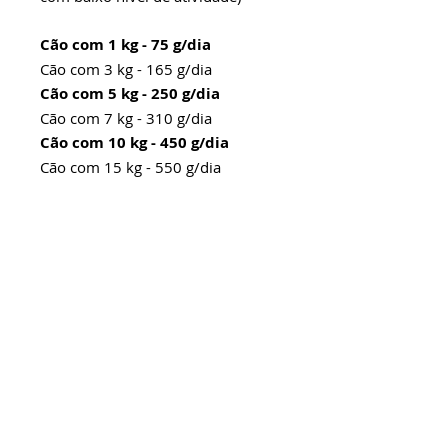
Cão com 1 kg - 75 g/dia
Cão com 3 kg - 165 g/dia
Cão com 5 kg - 250 g/dia
Cão com 7 kg - 310 g/dia
Cão com 10 kg - 450 g/dia
Cão com 15 kg - 550 g/dia
Cão com 20 kg - 700 g/dia
Cão com 30 kg - 930 g/dia
Cão com 40 kg - 1150 g/dia
Níveis de garantia por kg de
produto e Enriquecimento
mínimo por kg de produto: :
VER FOTO COM A TABELA
ENERGIA METABOLIZÁVEL:
1,1
kcal/g