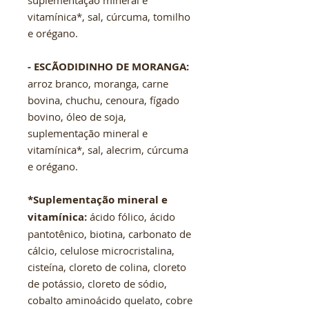
suplementação mineral e
vitamínica*, sal, cúrcuma, tomilho
e orégano.
- ESCÃODIDINHO DE MORANGA:
arroz branco, moranga, carne
bovina, chuchu, cenoura, fígado
bovino, óleo de soja,
suplementação mineral e
vitamínica*, sal, alecrim, cúrcuma
e orégano.
*Suplementação mineral e
vitamínica:
ácido fólico, ácido
pantotênico, biotina, carbonato de
cálcio, celulose microcristalina,
cisteína, cloreto de colina, cloreto
de potássio, cloreto de sódio,
cobalto aminoácido quelato, cobre