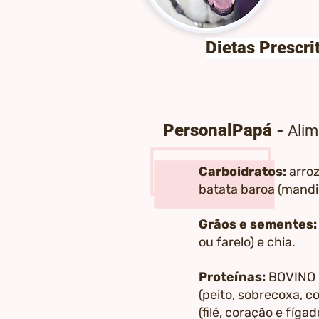
Dietas Prescri
PersonalPapá -
Alim
Carboidratos:
arroz
batata baroa (mandi
Grãos e sementes
ou farelo) e chia.
Proteínas:
BOVINO (
(peito, sobrecoxa, c
(filé, coração e fí