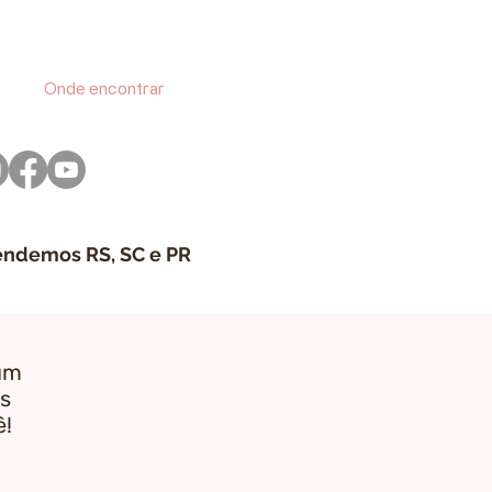
Onde encontrar
endemos​ RS, SC e PR
um
os
ê!