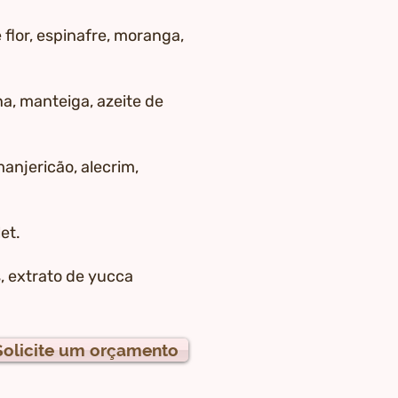
flor, espinafre, moranga,
ína, manteiga, azeite de
anjericão, alecrim,
et.
, extrato de yucca
Solicite um orçamento