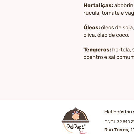
Hortaliças:
abobrin
rúcula, tomate e va
Óleos:
óleos de soja
oliva, óleo de coco.
Temperos:
hortelã, 
coentro e sal comu
Mel Indústria
CNPJ: 32.640.
Rua Torres, 1