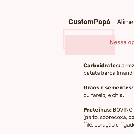
CustomPapá -
Alime
Nessa o
Carboidratos:
arroz
batata baroa (mandi
Grãos e sementes
ou farelo) e chia.
Proteínas:
BOVINO (
(peito, sobrecoxa, c
(filé, coração e fí