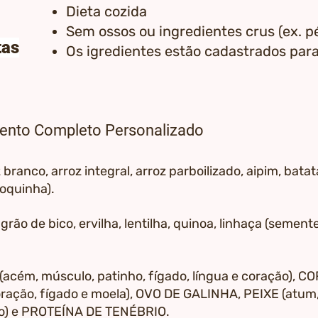
Dieta cozida
Sem ossos ou ingredientes crus (ex. pé
tas
Os igredientes estão cadastrados par
ento Completo Personalizado
 branco, arroz integral, arroz parboilizado, aipim, bata
oquinha).
:
grão de bico, ervilha, lentilha, quinoa, linhaça (semente
acém, músculo, patinho, fígado, língua e coração), 
oração, fígado e moela), OVO DE GALINHA, PEIXE (atum, 
gado) e PROTEÍNA DE TENÉBRIO.