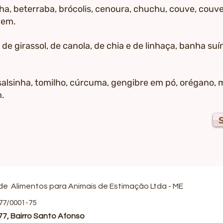
ha, beterraba, brócolis, cenoura, chuchu, couve, couve 
gem.
, de girassol, de canola, de chia e de linhaça, banha su
salsinha, tomilho, cúrcuma, gengibre em pó, orégano, m
m.
 de Alimentos para Animais de Estimação Ltda - ME
277/0001-75
77, Bairro Santo Afonso