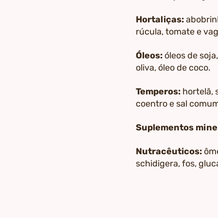
Hortaliças:
abobrin
rúcula, tomate e va
Óleos:
óleos de soja
oliva, óleo de coco.
Temperos:
hortelã, 
coentro e sal comu
Suplementos miner
Nutracêuticos:
ôme
schidigera, fos, gluc