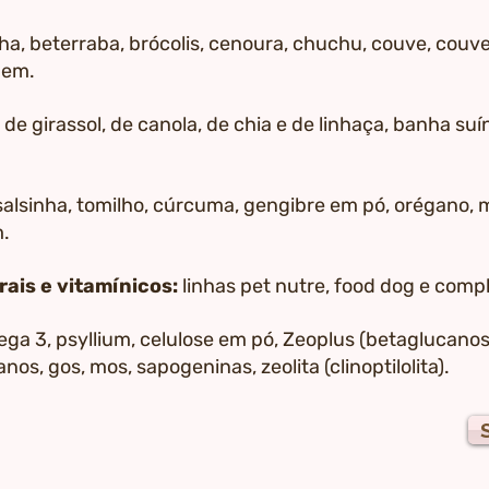
ha, beterraba, brócolis, cenoura, chuchu, couve, couve 
gem.
, de girassol, de canola, de chia e de linhaça, banha su
salsinha, tomilho, cúrcuma, gengibre em pó, orégano, m
m.
ais e vitamínicos:
linhas pet nutre, food dog e compl
ga 3, psyllium, celulose em pó, Zeoplus (betaglucanos
anos, gos, mos, sapogeninas, zeolita (clinoptilolita).