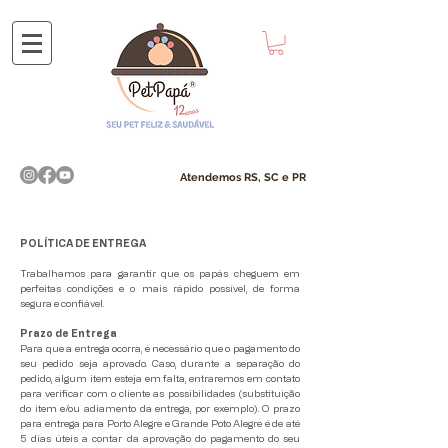
Atendemos​ RS, SC e PR
POLÍTICA DE ENTREGA
Trabalhamos para garantir que os papás cheguem em
perfeitas condições e o mais rápido possível, de forma
segura e confiável.
Prazo de Entrega
Para que a entrega ocorra, é necessário que o pagamento do
seu pedido seja aprovado.
Caso, durante a separação do
pedido, algum item esteja em falta, entraremos em contato
para verificar com o cliente as possibilidades (substituição
do item e/ou adiamento da entrega, por exemplo). O prazo
para entrega para Porto Alegre e Grande Poto Alegre é de até
5 dias úteis a contar da aprovação do pagamento do seu