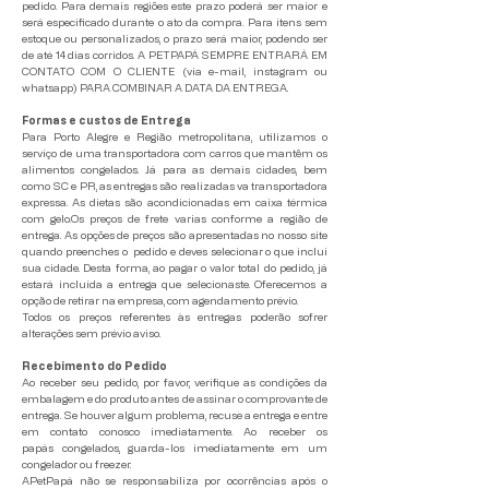
pedido. Para demais regiões este prazo poderá ser maior e
será especificado durante o ato da compra. Para itens sem
estoque ou personalizados, o prazo será maior, podendo ser
de até 14 dias corridos. A PETPAPÁ SEMPRE ENTRARÁ EM
CONTATO COM O CLIENTE (via e-mail, instagram ou
whatsapp) PARA COMBINAR A DATA DA ENTREGA.
Formas e custos de Entrega
Para Porto Alegre e Região metropolitana, utilizamos o
serviço de uma transportadora com carros que mantêm os
alimentos congelados. Já para as demais cidades, bem
como SC e PR, as entregas são realizadas va transportadora
expressa. As dietas são acondicionadas em caixa térmica
com gelo.
Os preços de frete varias conforme a região de
entrega. As opções de preços são apresentadas no nosso site
quando preenches o pedido e deves selecionar o que inclui
sua cidade. Desta forma, ao pagar o valor total do pedido, já
estará incluída a entrega que selecionaste. Oferecemos a
opção de retirar na empresa, com agendamento prévio.
Todos os preços referentes às entregas poderão sofrer
alterações sem prévio aviso.
Recebimento do Pedido
Ao receber seu pedido, por favor, verifique as condições da
embalagem e do produto antes de assinar o comprovante de
entrega. Se houver algum problema, recuse a entrega e entre
em contato conosco imediatamente. Ao receber os
papás
congelados, guarda-los imediatamente em um
congelador ou freezer.
APetPapá não se responsabiliza por ocorrências após o