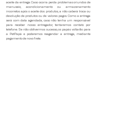
aceite da entrega. Caso ocorra perda problemas oriundos de
manuseio, acondicionamento ou armazenamento
incorretos após o aceite dos produtos, a não caberá troca ou
devolução de produtos ou de valores pagos. Como a entrega
será com data agendada, c
aso não tenha um responsável
para receber nosso entregador, tentaremos contato por
telefone. Se não obtivermos sucesso, os papás voltarão para
a PetPapá e poderemos reagendar a entrega,
mediante
pagamento de novo frete.
Horário de atendimento
Segunda a sexta: 8-16 h
Mel Indústria de Alimentos para Animais de Estimação Ltda - ME
CNPJ: 32.640.277/0001-75
Rua Torres, 177, Bairro Santo Afonso
Novo Hamburgo, RS, 93425-210
Formas de pagamento aceitas